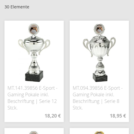
30
Elemente
MT.141.39856 E-Sport -
MT.094.39856 E-Sport -
Gaming Pokale inkl.
Gaming Pokale inkl.
Beschriftung | Serie 12
Beschriftung | Serie 8
Stck.
Stck.
18,20 €
18,95 €