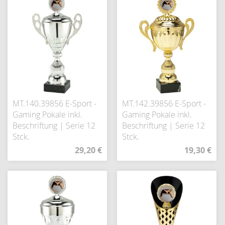
MT.140.39856 E-Sport -
MT.142.39856 E-Sport -
Gaming Pokale inkl.
Gaming Pokale inkl.
Beschriftung | Serie 12
Beschriftung | Serie 12
Stck.
Stck.
29,20 €
19,30 €