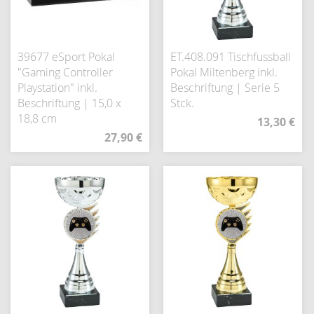
39677 eSport Pokal
ET.408.091 Tischfussball
"Gaming Controller
Pokal Miltenberg inkl.
Playstation" inkl.
Beschriftung | Serie 5
Beschriftung | 15,0 x
Stck.
18,8 cm
13,30 €
27,90 €