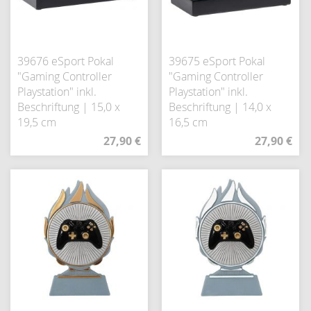
39676 eSport Pokal
39675 eSport Pokal
"Gaming Controller
"Gaming Controller
Playstation" inkl.
Playstation" inkl.
Beschriftung | 15,0 x
Beschriftung | 14,0 x
19,5 cm
16,5 cm
27,90 €
27,90 €