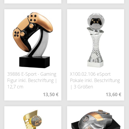
39886 E-Sport - Gaming
X100.02.106 eSport
Figur inkl. Beschriftung |
Pokale inkl. Beschriftung
12,7 cm
| 3 Größen
13,50 €
13,60 €