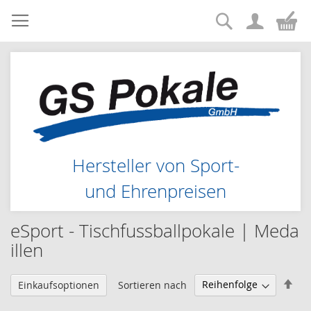
Suche
Zum
Me
Inhalt
springen
Hersteller von Sport-
und Ehrenpreisen
eSport - Tischfussballpokale | Meda
illen
Abs
Sortieren nach
Einkaufsoptionen
sor