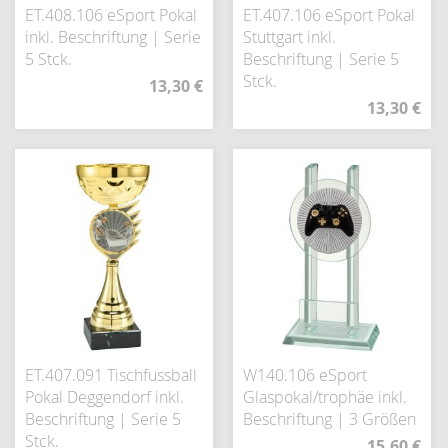
ET.408.106 eSport Pokal
ET.407.106 eSport Pokal
inkl. Beschriftung | Serie
Stuttgart inkl.
5 Stck.
Beschriftung | Serie 5
Stck.
13,30 €
13,30 €
ET.407.091 Tischfussball
W140.106 eSport
Pokal Deggendorf inkl.
Glaspokal/trophäe inkl.
Beschriftung | Serie 5
Beschriftung | 3 Größen
Stck.
15,60 €