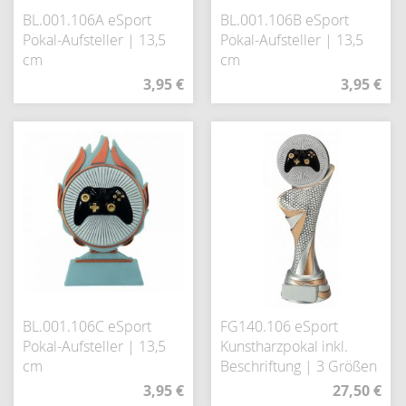
BL.001.106A eSport
BL.001.106B eSport
Pokal-Aufsteller | 13,5
Pokal-Aufsteller | 13,5
cm
cm
3,95 €
3,95 €
BL.001.106C eSport
FG140.106 eSport
Pokal-Aufsteller | 13,5
Kunstharzpokal inkl.
cm
Beschriftung | 3 Größen
3,95 €
27,50 €