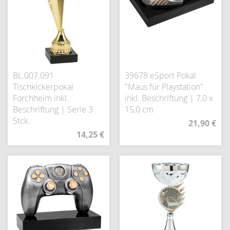
BL.007.091
39678 eSport Pokal
Tischkickerpokal
"Maus für Playstation"
Forchheim inkl.
inkl. Beschriftung | 7,0 x
Beschriftung | Serie 3
15,0 cm
Stck.
21,90 €
14,25 €