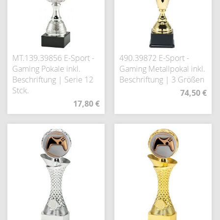
MT.139.39856 E-Sport -
490.39872 E-Sport -
Gaming Pokale inkl.
Gaming Metallpokal inkl.
Beschriftung | Serie 12
Beschriftung | 3 Größen
Stck.
74,50 €
17,80 €