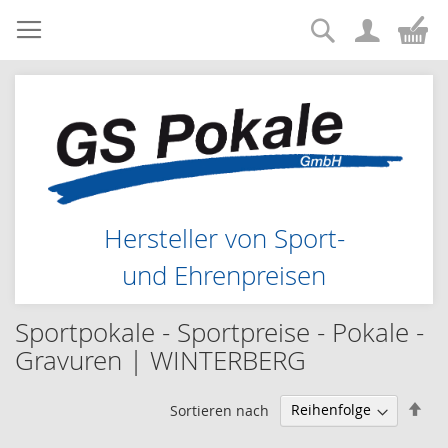
Suche
Zum
Me
Inhalt
springen
Hersteller von Sport-
und Ehrenpreisen
Sportpokale - Sportpreise - Pokale -
Gravuren | WINTERBERG
Abs
Sortieren nach
sor