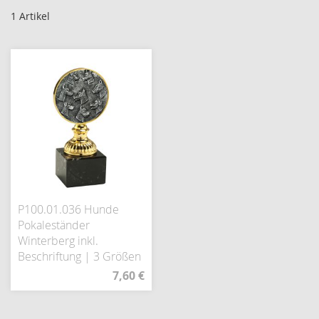
1
Artikel
P100.01.036 Hunde
Pokaleständer
Winterberg inkl.
Beschriftung | 3 Größen
7,60 €