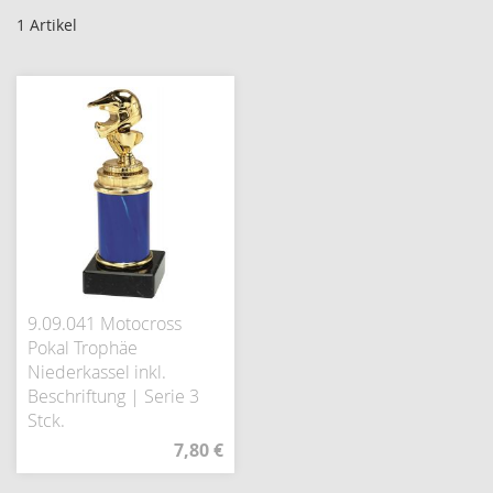
1
Artikel
9.09.041 Motocross
Pokal Trophäe
Niederkassel inkl.
Beschriftung | Serie 3
Stck.
7,80 €