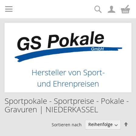
Suche
Zum
Me
Inhalt
springen
Hersteller von Sport-
und Ehrenpreisen
Sportpokale - Sportpreise - Pokale -
Gravuren | NIEDERKASSEL
Abs
Sortieren nach
sor