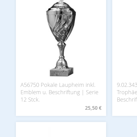
A56750 Pokale Laupheim inkl.
9.02.34
Emblem u. Beschriftung | Serie
Trophäe
12 Stck.
Beschri
25,50 €