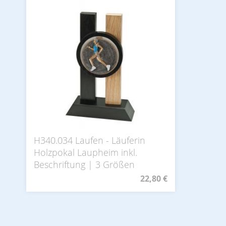
H340.034 Laufen - Läuferin
Holzpokal Laupheim inkl.
Beschriftung | 3 Größen
22,80 €