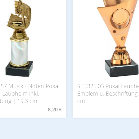
357 Musik - Noten Pokal
SET.325.03 Pokal Lauphe
 Laupheim inkl.
Emblem u. Beschriftung 
ftung | 19,3 cm
cm
8,20 €