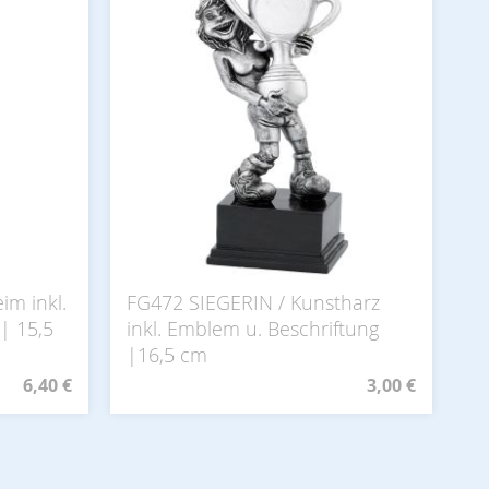
im inkl.
FG472 SIEGERIN / Kunstharz
| 15,5
inkl. Emblem u. Beschriftung
|16,5 cm
6,40 €
3,00 €