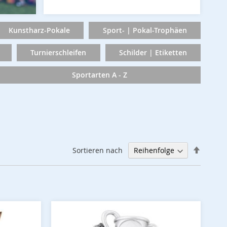
Kunstharz-Pokale
Sport- | Pokal-Trophäen
Turnierschleifen
Schilder | Etiketten
Sportarten A - Z
Abstei
Sortieren nach
sortier