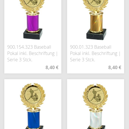
900.154.323 Baseball
900.01.323 Baseball
Pokal inkl. Beschriftung |
Pokal inkl. Beschriftung |
Serie 3 Stck.
Serie 3 Stck.
8,40 €
8,40 €