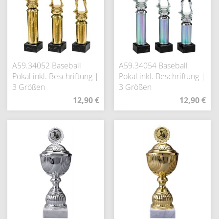
A59.34052 Baseball
A59.34054 Baseball
Pokal inkl. Beschriftung |
Pokal inkl. Beschriftung |
3 Größen
3 Größen
12,90 €
12,90 €