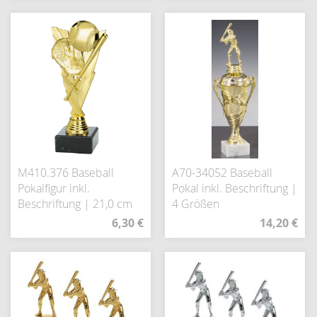
M410.376 Baseball
A70-34052 Baseball
Pokalfigur inkl.
Pokal inkl. Beschriftung |
Beschriftung | 21,0 cm
4 Größen
6,30 €
14,20 €