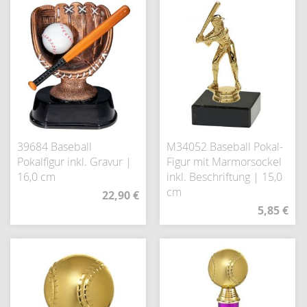
39684 Baseball
M34052 Baseball Pokal-
Pokalfigur inkl. Gravur |
Figur mit Marmorsockel
16,0 cm
inkl. Beschriftung | 15,0
cm
22,90 €
5,85 €