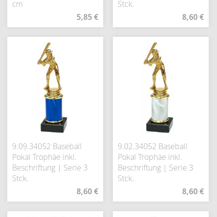
cm
Stck.
5,85 €
8,60 €
9.09.34052 Baseball
9.02.34052 Baseball
Pokal Trophäe inkl.
Pokal Trophäe inkl.
Beschriftung | Serie 3
Beschriftung | Serie 3
Stck.
Stck.
8,60 €
8,60 €