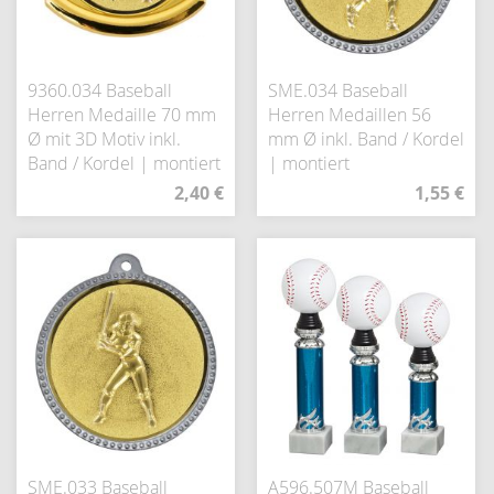
9360.034 Baseball
SME.034 Baseball
Herren Medaille 70 mm
Herren Medaillen 56
Ø mit 3D Motiv inkl.
mm Ø inkl. Band / Kordel
Band / Kordel | montiert
| montiert
2,40 €
1,55 €
SME.033 Baseball
A596.507M Baseball