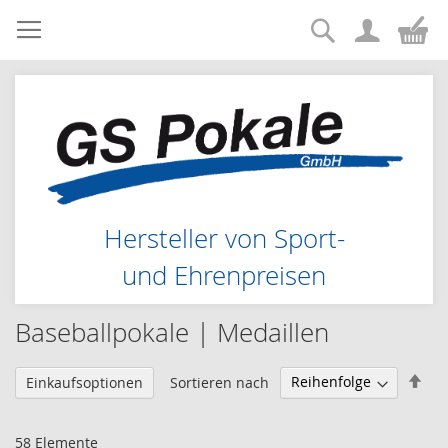
Suche
Zum
Me
Inhalt
springen
Hersteller von Sport-
und Ehrenpreisen
Baseballpokale | Medaillen
Abs
Sortieren nach
Einkaufsoptionen
sor
58
Elemente