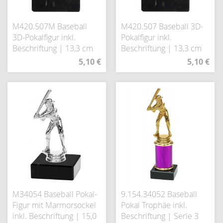
M420.507M Baseball
M420.507 Baseball 3D-
3D-Pokalfigur inkl.
Pokalfigur inkl.
Beschriftung | 13,3 cm
Beschriftung | 13,3 cm
5,10 €
5,10 €
M34054 Baseball Pokal-
9.154.34052 Baseball
Figur mit Marmorsockel
Pokal Trophäe inkl.
inkl. Beschriftung | 15,0
Beschriftung | Serie 3