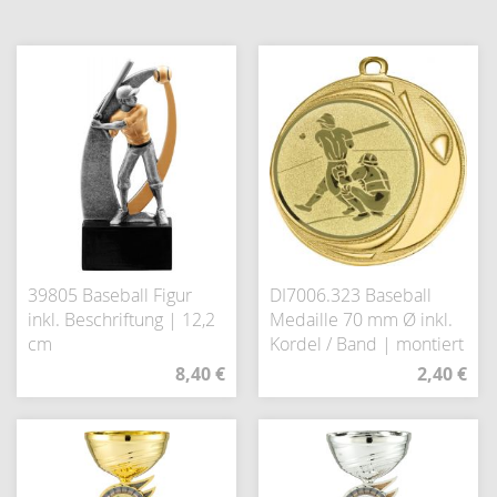
39805 Baseball Figur
DI7006.323 Baseball
inkl. Beschriftung | 12,2
Medaille 70 mm Ø inkl.
cm
Kordel / Band | montiert
8,40 €
2,40 €