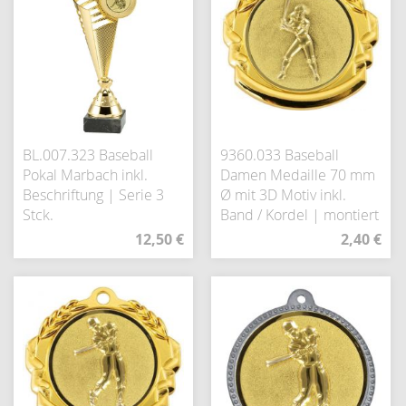
BL.007.323 Baseball
9360.033 Baseball
Pokal Marbach inkl.
Damen Medaille 70 mm
Beschriftung | Serie 3
Ø mit 3D Motiv inkl.
Stck.
Band / Kordel | montiert
12,50 €
2,40 €