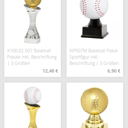
X100.02.507 Baseball
NP507M Baseball Pokal-
Pokale inkl. Beschriftung
Sportfigur inkl.
| 3 Größen
Beschriftung | 3 Größen
12,40 €
6,90 €