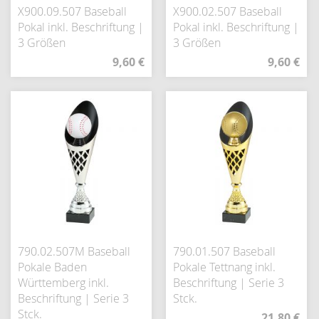
X900.09.507 Baseball
X900.02.507 Baseball
Pokal inkl. Beschriftung |
Pokal inkl. Beschriftung |
3 Größen
3 Größen
9,60 €
9,60 €
790.02.507M Baseball
790.01.507 Baseball
Pokale Baden
Pokale Tettnang inkl.
Württemberg inkl.
Beschriftung | Serie 3
Beschriftung | Serie 3
Stck.
Stck.
21,80 €