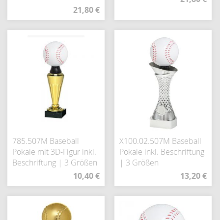
21,80 €
785.507M Baseball
X100.02.507M Baseball
Pokale mit 3D-Figur inkl.
Pokale inkl. Beschriftung
Beschriftung | 3 Größen
| 3 Größen
10,40 €
13,20 €