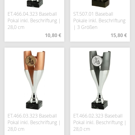
ET.466.04.323 Baseball
ST.507.01 Baseball
Pokal inkl. Beschriftung |
Pokale inkl. Beschriftung
28,0 cm
| 3 Größen
10,80 €
15,80 €
ET.466.03.323 Baseball
ET.466.02.323 Baseball
Pokal inkl. Beschriftung |
Pokal inkl. Beschriftung |
28,0 cm
28,0 cm