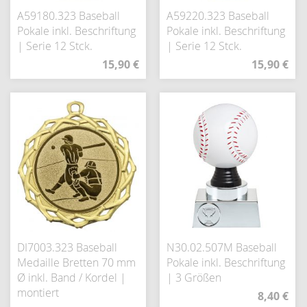
A59180.323 Baseball
A59220.323 Baseball
Pokale inkl. Beschriftung
Pokale inkl. Beschriftung
| Serie 12 Stck.
| Serie 12 Stck.
15,90 €
15,90 €
DI7003.323 Baseball
N30.02.507M Baseball
Medaille Bretten 70 mm
Pokale inkl. Beschriftung
Ø inkl. Band / Kordel |
| 3 Größen
montiert
8,40 €