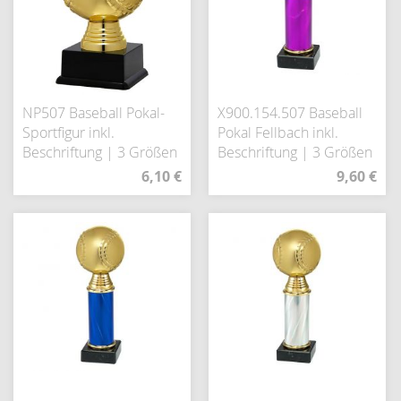
NP507 Baseball Pokal-
X900.154.507 Baseball
Sportfigur inkl.
Pokal Fellbach inkl.
Beschriftung | 3 Größen
Beschriftung | 3 Größen
6,10 €
9,60 €