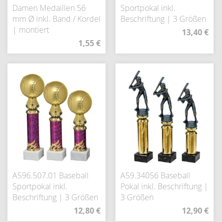
Damen Medaillen 56
Sportpokal inkl.
mm Ø inkl. Band / Kordel
Beschriftung | 3 Größen
| montiert
13,40 €
1,55 €
A596.507.01 Baseball
A59.34056 Baseball
Sportpokal inkl.
Pokal inkl. Beschriftung |
Beschriftung | 3 Größen
3 Größen
12,80 €
12,90 €