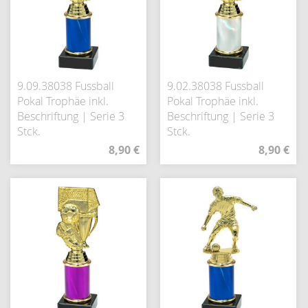
9.09.38038 Fussball
9.02.38038 Fussball
Pokal Trophäe inkl.
Pokal Trophäe inkl.
Beschriftung | Serie 3
Beschriftung | Serie 3
Stck.
Stck.
8,90 €
8,90 €