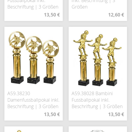
Fussballpokal inkl.
inkl. Beschriftung | 3
Beschriftung | 3 Größen
Größen
13,50 €
12,60 €
A59.38230
A59.38028 Bambini
Damenfussballpokal inkl.
Fussballpokal inkl.
Beschriftung | 3 Größen
Beschriftung | 3 Größen
13,50 €
13,50 €