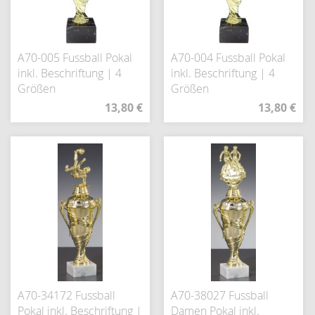
A70-005 Fussball Pokal
A70-004 Fussball Pokal
inkl. Beschriftung | 4
inkl. Beschriftung | 4
Größen
Größen
13,80 €
13,80 €
A70-34172 Fussball
A70-38027 Fussball
Pokal inkl. Beschriftung |
Damen Pokal inkl.