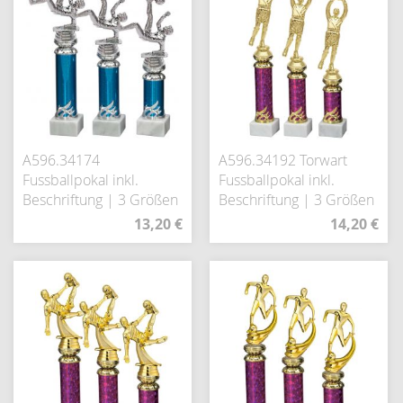
A596.34174
A596.34192 Torwart
Fussballpokal inkl.
Fussballpokal inkl.
Beschriftung | 3 Größen
Beschriftung | 3 Größen
13,20 €
14,20 €