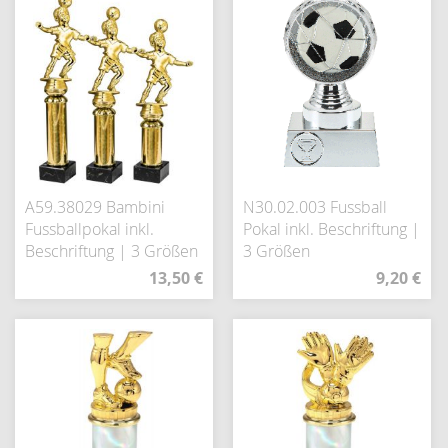
A59.38029 Bambini
N30.02.003 Fussball
Fussballpokal inkl.
Pokal inkl. Beschriftung |
Beschriftung | 3 Größen
3 Größen
13,50 €
9,20 €