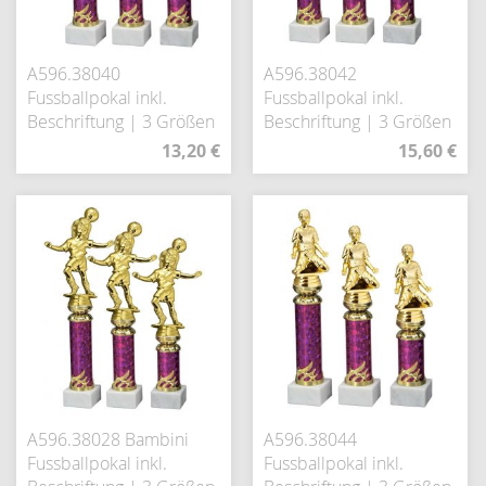
A596.38040
A596.38042
Fussballpokal inkl.
Fussballpokal inkl.
Beschriftung | 3 Größen
Beschriftung | 3 Größen
13,20 €
15,60 €
A596.38028 Bambini
A596.38044
Fussballpokal inkl.
Fussballpokal inkl.