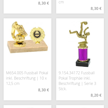
cm
8,30 €
8,30 €
M654.005 Fussball Pokal
9.154.34172 Fussball
inkl. Beschriftung | 10 x
Pokal Trophäe inkl.
12,5 cm
Beschriftung | Serie 3
Stck.
8,30 €
8,20 €