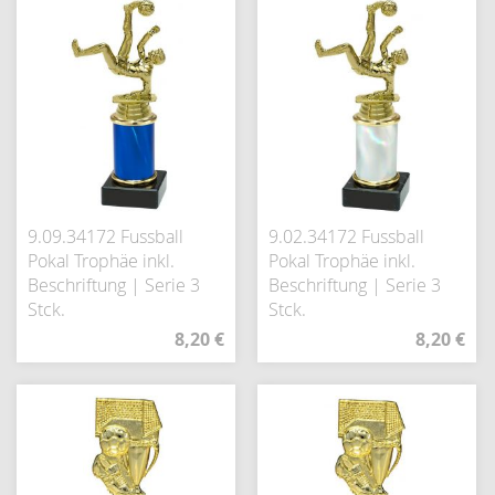
9.09.34172 Fussball
9.02.34172 Fussball
Pokal Trophäe inkl.
Pokal Trophäe inkl.
Beschriftung | Serie 3
Beschriftung | Serie 3
Stck.
Stck.
8,20 €
8,20 €