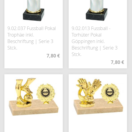
9.02.037 Fussball Pokal
9.02.013 Fussball -
Trophäe inkl.
Torhüter Pokal
Beschriftung | Serie 3
Göppingen inkl.
Stck.
Beschriftung | Serie 3
Stck.
7,80 €
7,80 €