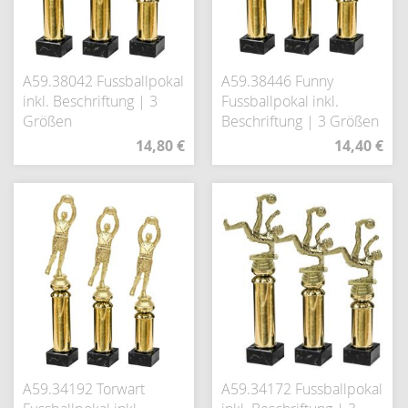
A59.38042 Fussballpokal
A59.38446 Funny
inkl. Beschriftung | 3
Fussballpokal inkl.
Größen
Beschriftung | 3 Größen
14,80 €
14,40 €
A59.34192 Torwart
A59.34172 Fussballpokal