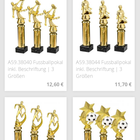
A59.38040 Fussballpokal
A59.38044 Fussballpokal
inkl. Beschriftung | 3
inkl. Beschriftung | 3
Größen
Größen
12,60 €
11,70 €