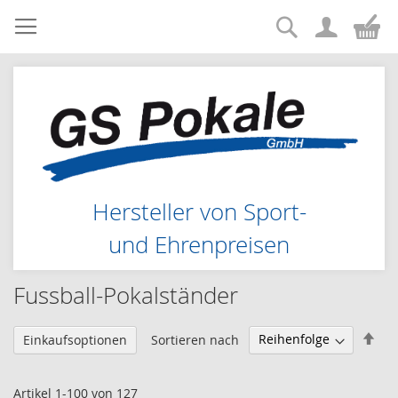
Suche
Zum
Me
Inhalt
springen
Hersteller von Sport-
und Ehrenpreisen
Fussball-Pokalständer
Abs
Sortieren nach
Einkaufsoptionen
sor
Artikel
1
-
100
von
127