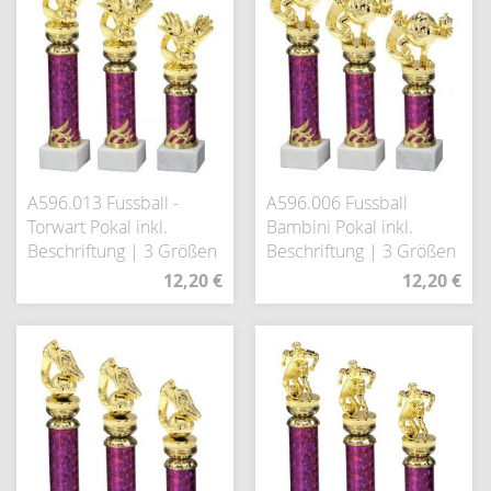
A596.013 Fussball -
A596.006 Fussball
Torwart Pokal inkl.
Bambini Pokal inkl.
Beschriftung | 3 Größen
Beschriftung | 3 Größen
12,20 €
12,20 €