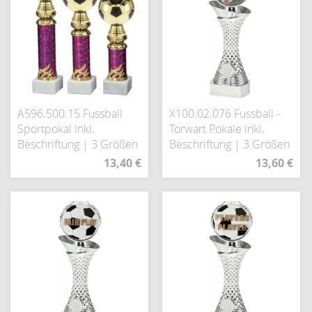
A596.500.15 Fussball
X100.02.076 Fussball -
Sportpokal inkl.
Torwart Pokale inkl.
Beschriftung | 3 Größen
Beschriftung | 3 Größen
13,40 €
13,60 €