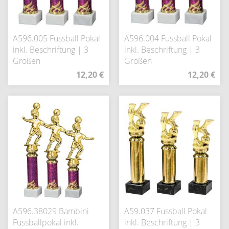
A596.005 Fussball Pokal
A596.004 Fussball Pokal
inkl. Beschriftung | 3
inkl. Beschriftung | 3
Größen
Größen
12,20 €
12,20 €
A596.38029 Bambini
A59.037 Fussball Pokal
Fussballpokal inkl.
inkl. Beschriftung | 3