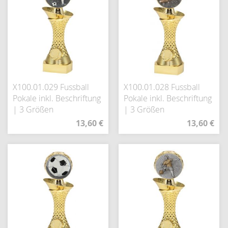
X100.01.029 Fussball
X100.01.028 Fussball
Pokale inkl. Beschriftung
Pokale inkl. Beschriftung
| 3 Größen
| 3 Größen
13,60 €
13,60 €