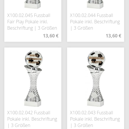
X100.02.045 Fussball
X100.02.044 Fussball
Fair Play Pokale inkl.
Pokale inkl. Beschriftung
Beschriftung | 3 Größen
| 3 Größen
13,60 €
13,60 €
X100.02.042 Fussball
X100.02.043 Fussball
Pokale inkl. Beschriftung
Pokale inkl. Beschriftung
| 3 Größen
| 3 Größen