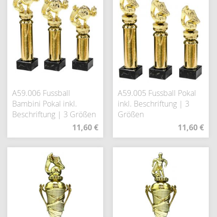
A59.006 Fussball
A59.005 Fussball Pokal
Bambini Pokal inkl.
inkl. Beschriftung | 3
Beschriftung | 3 Größen
Größen
11,60 €
11,60 €