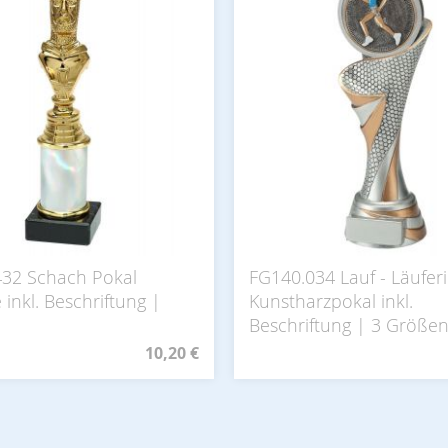
432 Schach Pokal
FG140.034 Lauf - Läufer
inkl. Beschriftung |
Kunstharzpokal inkl.
Beschriftung | 3 Größe
10,20 €