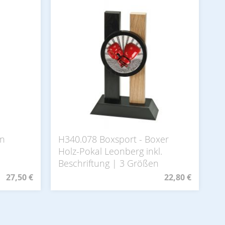
in
H340.078 Boxsport - Boxer
Holz-Pokal Leonberg inkl.
n
Beschriftung | 3 Größen
27,50 €
22,80 €