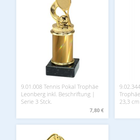
9.01.008 Tennis Pokal Trophäe
9.02.34
Leonberg inkl. Beschriftung |
Trophäe 
Serie 3 Stck.
23,3 cm
7,80 €