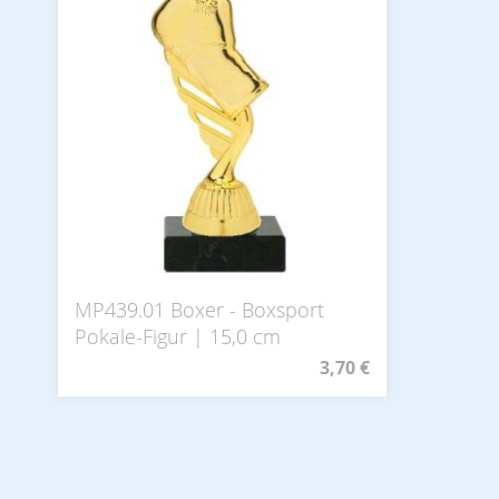
MP439.01 Boxer - Boxsport
Pokale-Figur | 15,0 cm
3,70 €