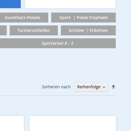
Kunstharz-Pokale
Sport- | Pokal-Trophäen
Turnierschleifen
Schilder | Etiketten
Sportarten A - Z
Abstei
Sortieren nach
sortier