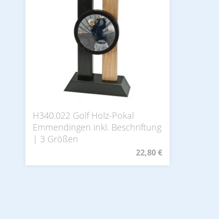
H340.022 Golf Holz-Pokal
Emmendingen inkl. Beschriftung
| 3 Größen
22,80 €