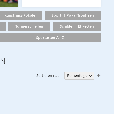
Kunstharz-Pokale
Sport- | Pokal-Trophäen
Turnierschleifen
Schilder | Etiketten
Sportarten A - Z
EN
Abstei
Sortieren nach
sortier