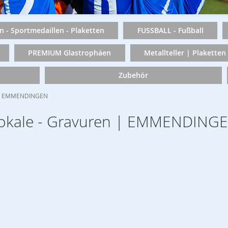
n - Sportmedaillen - Plaketten
FUSSBALL - Fußball
PREMIUM Glastrophäen
Metallteller | Plaketten
Zubehör
en | EMMENDINGEN
- Pokale - Gravuren | EMMENDING