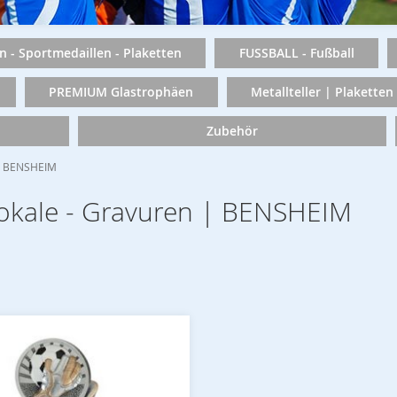
n - Sportmedaillen - Plaketten
FUSSBALL - Fußball
PREMIUM Glastrophäen
Metallteller | Plaketten
Zubehör
 | BENSHEIM
 Pokale - Gravuren | BENSHEIM