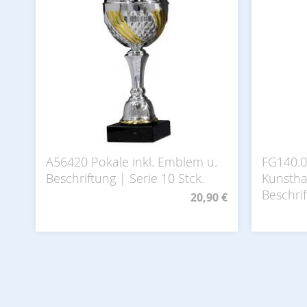
A56420 Pokale inkl. Emblem u.
FG140.0
Beschriftung | Serie 10 Stck.
Kunsthar
Beschri
20,90 €