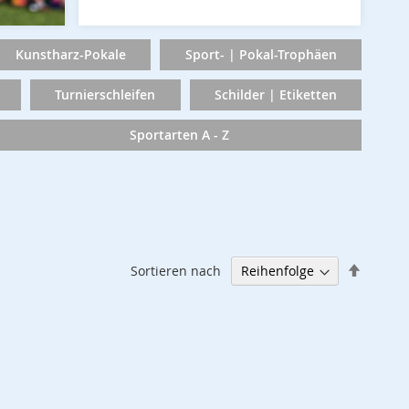
Kunstharz-Pokale
Sport- | Pokal-Trophäen
Turnierschleifen
Schilder | Etiketten
Sportarten A - Z
Abstei
Sortieren nach
sortier