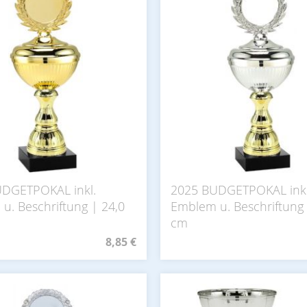
DGETPOKAL inkl.
2025 BUDGETPOKAL inkl
u. Beschriftung | 24,0
Emblem u. Beschriftung 
cm
8,85 €