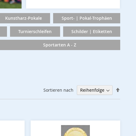
Kunstharz-Pokale
Sport- | Pokal-Trophäen
Turnierschleifen
Schilder | Etiketten
Sportarten A - Z
Abstei
Sortieren nach
sortier