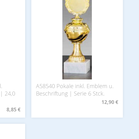
.
A58540 Pokale inkl. Emblem u.
| 24,0
Beschriftung | Serie 6 Stck.
12,90 €
8,85 €