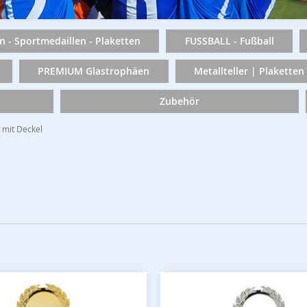
n - Sportmedaillen - Plaketten
FUSSBALL - Fußball
PREMIUM Glastrophäen
Metallteller | Plaketten
Zubehör
) mit Deckel