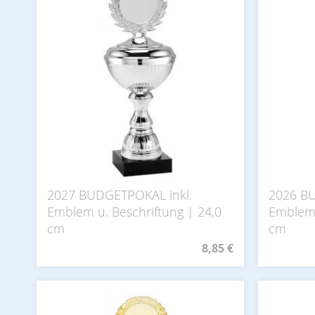
2027 BUDGETPOKAL inkl.
2026 BU
Emblem u. Beschriftung | 24,0
Emblem 
cm
cm
8,85 €