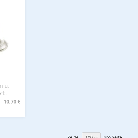
m u.
ck.
10,70 €
Zeige
pro Seite