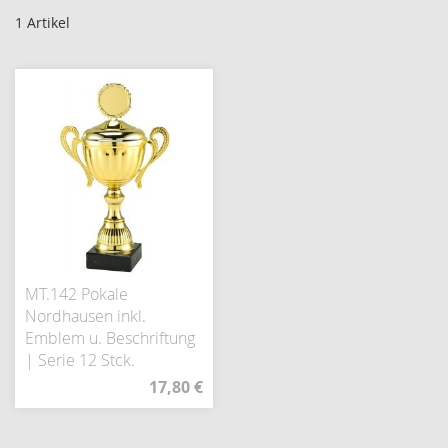
1
Artikel
MT.142 Pokale
Nordhausen inkl.
Emblem u. Beschriftung
| Serie 12 Stck.
17,80 €