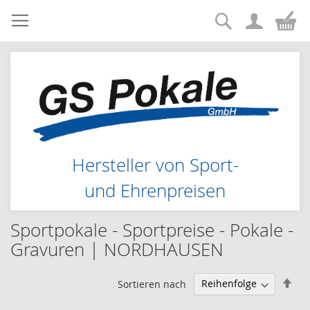
Suche
Zum
Me
Inhalt
springen
Hersteller von Sport-
und Ehrenpreisen
Sportpokale - Sportpreise - Pokale -
Gravuren | NORDHAUSEN
Abs
Sortieren nach
sor