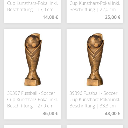
Cup Kunstharz-Pokal inkl.
Cup Kunstharz-Pokal inkl.
Beschriftung | 17,0 cm
Beschriftung | 22,0 cm
14,00 €
25,00 €
39397 Fussball - Soccer
39396 Fussball - Soccer
Cup Kunstharz-Pokal inkl.
Cup Kunstharz-Pokal inkl.
Beschriftung | 27,0 cm
Beschriftung | 33,3 cm
36,00 €
48,00 €