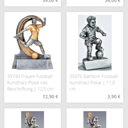
39,00 €
56,00 €
39740 Frauen Fussball
35976 Bambini Fussball
Kunstharz-Pokal inkl.
Kunstharz-Pokal | 11,0
Beschriftung | 12,5 cm
cm
12,90 €
3,90 €