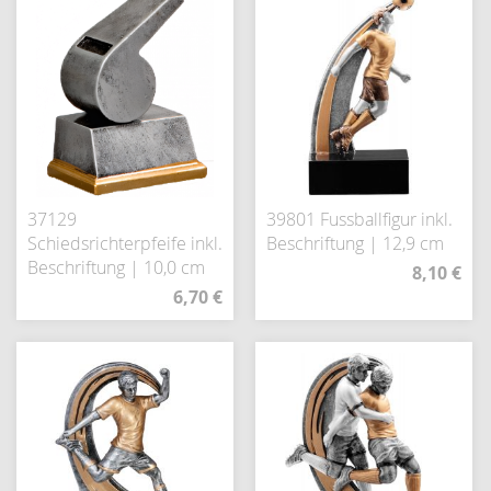
37129
39801 Fussballfigur inkl.
Schiedsrichterpfeife inkl.
Beschriftung | 12,9 cm
Beschriftung | 10,0 cm
8,10 €
6,70 €