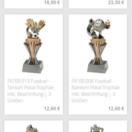
18,90 €
23,50 €
FX100.013 Fussball -
FX100.006 Fussball -
Torwart Pokal-Trophäe
Bambini Pokal-Trophäe
inkl. Beschriftung | 3
inkl. Beschriftung | 3
Größen
Größen
12,60 €
12,60 €