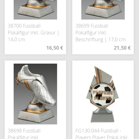
38700 Fussball
38699 Fussball
Pokalfigur inkl. Gravur |
Pokalfigur inkl.
14,0 cm
Beschriftung | 17,0 cm
16,50 €
21,50 €
38698 Fussball
FG130.044 Fussball -
Pokalfigur inkl.
Players Player Pokal inkl.