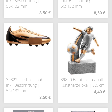
inkl. Beschriftung |
inkl. Beschriftung |
56x132 mm
56x132 mm
8,50 €
8,50 €
39822 Fussballschuh
39820 Bambini Fussball
inkl. Beschriftung |
Kunstharz-Pokal | 9,6 cm
56x132 mm
4,40 €
8,50 €