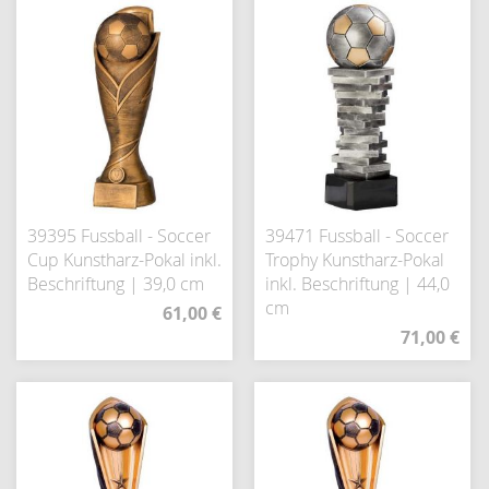
39395 Fussball - Soccer
39471 Fussball - Soccer
Cup Kunstharz-Pokal inkl.
Trophy Kunstharz-Pokal
Beschriftung | 39,0 cm
inkl. Beschriftung | 44,0
cm
61,00 €
71,00 €