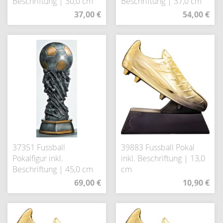
Beschriftung | 30,0 cm
Beschriftung | 37,0 cm
37,00 €
54,00 €
37351 Fussball
39883 Fussball Pokal
Pokalfigur inkl.
inkl. Beschriftung | 13,0
Beschriftung | 45,0 cm
cm
69,00 €
10,90 €