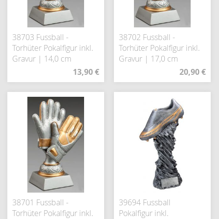
38703 Fussball -
38702 Fussball -
Torhüter Pokalfigur inkl.
Torhüter Pokalfigur inkl.
Gravur | 14,0 cm
Gravur | 17,0 cm
13,90 €
20,90 €
38701 Fussball -
39694 Fussball
Torhüter Pokalfigur inkl.
Pokalfigur inkl.