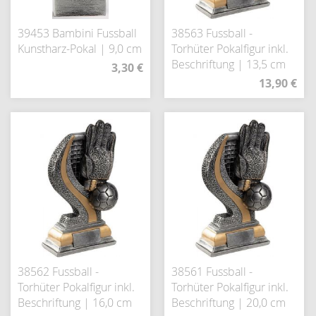
39453 Bambini Fussball
38563 Fussball -
Kunstharz-Pokal | 9,0 cm
Torhüter Pokalfigur inkl.
Beschriftung | 13,5 cm
3,30 €
13,90 €
38562 Fussball -
38561 Fussball -
Torhüter Pokalfigur inkl.
Torhüter Pokalfigur inkl.
Beschriftung | 16,0 cm
Beschriftung | 20,0 cm