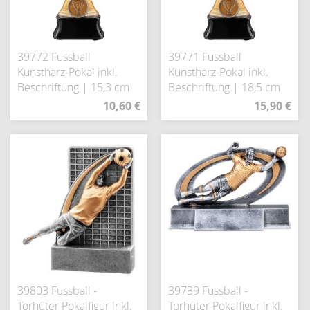
39772 Fussball
39771 Fussball
Kunstharz-Pokal inkl.
Kunstharz-Pokal inkl.
Beschriftung | 15,3 cm
Beschriftung | 18,5 cm
10,60 €
15,90 €
39803 Fussball -
39739 Fussball -
Torhüter Pokalfigur inkl.
Torhüter Pokalfigur inkl.