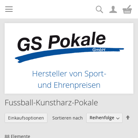
Suche
Zum
Me
Inhalt
springen
Hersteller von Sport-
und Ehrenpreisen
Fussball-Kunstharz-Pokale
Abs
Sortieren nach
Einkaufsoptionen
sor
88
Elemente