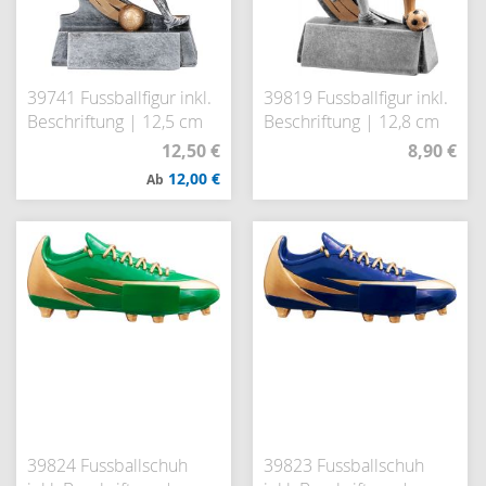
39741 Fussballfigur inkl.
39819 Fussballfigur inkl.
Beschriftung | 12,5 cm
Beschriftung | 12,8 cm
12,50 €
8,90 €
12,00 €
Ab
39824 Fussballschuh
39823 Fussballschuh