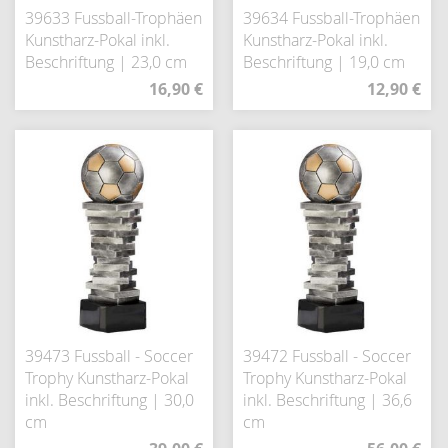
39633 Fussball-Trophäen
39634 Fussball-Trophäen
Kunstharz-Pokal inkl.
Kunstharz-Pokal inkl.
Beschriftung | 23,0 cm
Beschriftung | 19,0 cm
16,90 €
12,90 €
39473 Fussball - Soccer
39472 Fussball - Soccer
Trophy Kunstharz-Pokal
Trophy Kunstharz-Pokal
inkl. Beschriftung | 30,0
inkl. Beschriftung | 36,6
cm
cm