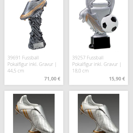
39691 Fussball
39257 Fussball
Pokalfigur inkl. Gravur |
Pokalfigur inkl. Gravur |
44,5 cm
18,0 cm
71,00 €
15,90 €