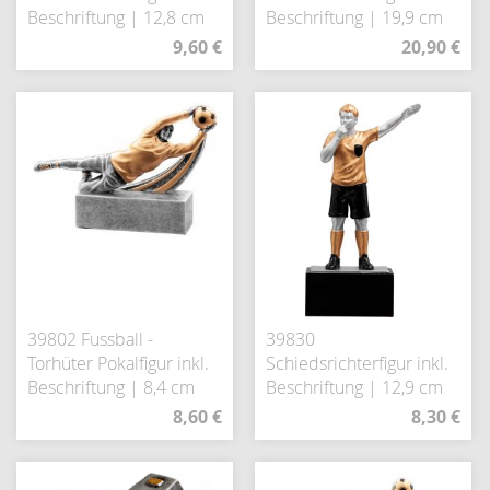
Beschriftung | 12,8 cm
Beschriftung | 19,9 cm
9,60 €
20,90 €
39802 Fussball -
39830
Torhüter Pokalfigur inkl.
Schiedsrichterfigur inkl.
Beschriftung | 8,4 cm
Beschriftung | 12,9 cm
8,60 €
8,30 €