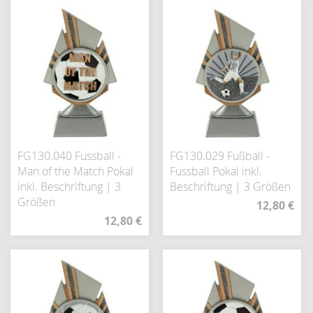
FG130.040 Fussball -
FG130.029 Fußball -
Man of the Match Pokal
Fussball Pokal inkl.
inkl. Beschriftung | 3
Beschriftung | 3 Größen
Größen
12,80 €
12,80 €