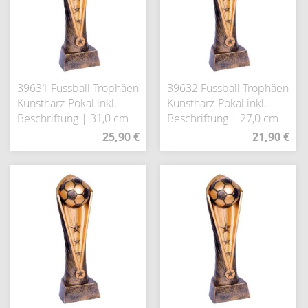
39631 Fussball-Trophäen
39632 Fussball-Trophäen
Kunstharz-Pokal inkl.
Kunstharz-Pokal inkl.
Beschriftung | 31,0 cm
Beschriftung | 27,0 cm
25,90 €
21,90 €