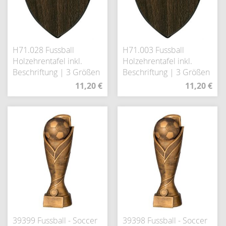
H71.028 Fussball
H71.003 Fussball
Holzehrentafel inkl.
Holzehrentafel inkl.
Beschriftung | 3 Größen
Beschriftung | 3 Größen
11,20 €
11,20 €
39399 Fussball - Soccer
39398 Fussball - Soccer