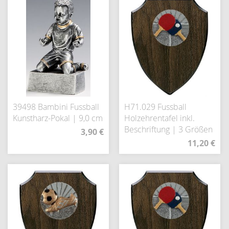
39498 Bambini Fussball
H71.029 Fussball
Kunstharz-Pokal | 9,0 cm
Holzehrentafel inkl.
Beschriftung | 3 Größen
3,90 €
11,20 €