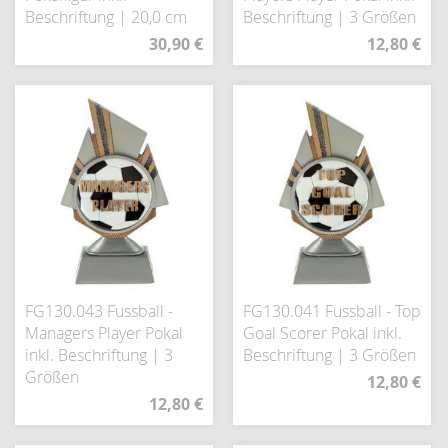
Beschriftung | 20,0 cm
Beschriftung | 3 Größen
30,90 €
12,80 €
FG130.043 Fussball -
FG130.041 Fussball - Top
Managers Player Pokal
Goal Scorer Pokal inkl.
inkl. Beschriftung | 3
Beschriftung | 3 Größen
Größen
12,80 €
12,80 €