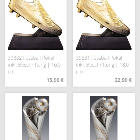
39882 Fussball Pokal
39881 Fussball Pokal
inkl. Beschriftung | 16,0
inkl. Beschriftung | 18,0
cm
cm
15,90 €
22,90 €