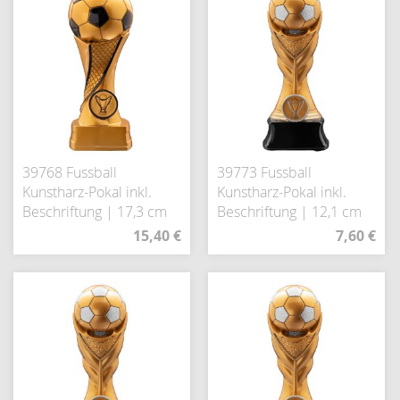
39768 Fussball
39773 Fussball
Kunstharz-Pokal inkl.
Kunstharz-Pokal inkl.
Beschriftung | 17,3 cm
Beschriftung | 12,1 cm
15,40 €
7,60 €