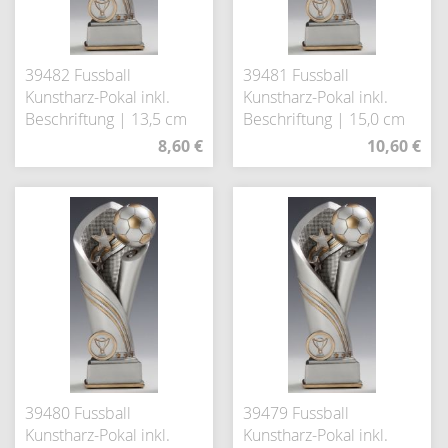
39482 Fussball
39481 Fussball
Kunstharz-Pokal inkl.
Kunstharz-Pokal inkl.
Beschriftung | 13,5 cm
Beschriftung | 15,0 cm
8,60 €
10,60 €
39480 Fussball
39479 Fussball
Kunstharz-Pokal inkl.
Kunstharz-Pokal inkl.