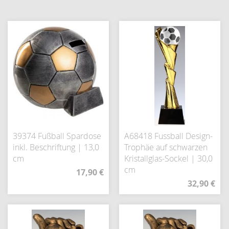
39374 Fußball Spardose
A68418 Fussball Design-
inkl. Beschriftung | 13,0
Trophäe auf schwarzen
cm
Kristallglas-Sockel | 30,0
cm
17,90 €
32,90 €