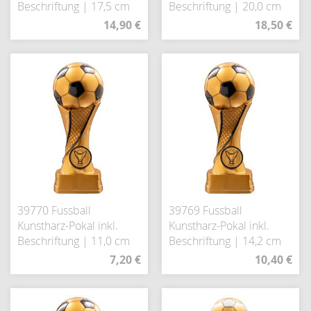
Beschriftung | 17,5 cm
Beschriftung | 20,0 cm
14,90 €
18,50 €
39770 Fussball
39769 Fussball
Kunstharz-Pokal inkl.
Kunstharz-Pokal inkl.
Beschriftung | 11,0 cm
Beschriftung | 14,2 cm
7,20 €
10,40 €