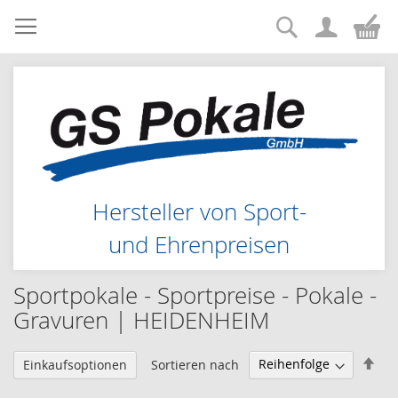
Suche
Zum
Me
Inhalt
springen
Hersteller von Sport-
und Ehrenpreisen
Sportpokale - Sportpreise - Pokale -
Gravuren | HEIDENHEIM
Abs
Sortieren nach
Einkaufsoptionen
sor