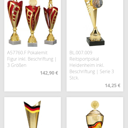
A57760.F Pokalemit
BL.007.009
Figur inkl. Beschriftung |
Reitsportpokal
3 Größen
Heidenheim inkl.
Beschriftung | Serie 3
142,90 €
Stck.
14,25 €