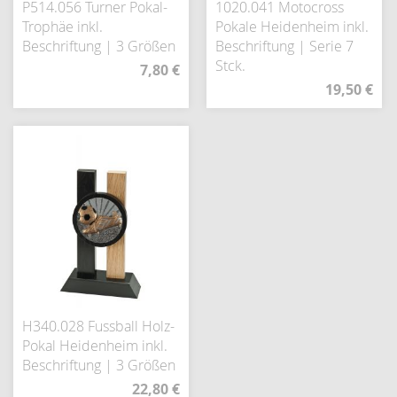
P514.056 Turner Pokal-
1020.041 Motocross
Trophäe inkl.
Pokale Heidenheim inkl.
Beschriftung | 3 Größen
Beschriftung | Serie 7
Stck.
7,80 €
19,50 €
H340.028 Fussball Holz-
Pokal Heidenheim inkl.
Beschriftung | 3 Größen
22,80 €