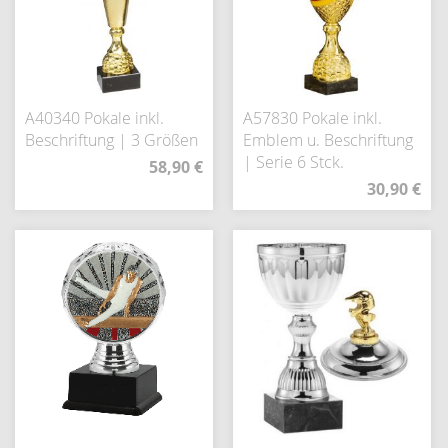
A40340 Pokale inkl.
A57830 Pokale inkl.
Beschriftung | 3 Größen
Emblem u. Beschriftung
| Serie 6 Stck.
58,90 €
30,90 €