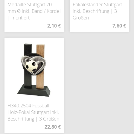
Medaille Stuttgart 70
Pokaleständer Stuttgart
mm Ø inkl. Band / Kordel
inkl. Beschriftung | 3
| montiert
Größen
2,10 €
7,60 €
H340.2504 Fussball
Holz-Pokal Stuttgart inkl.
Beschriftung | 3 Größen
22,80 €