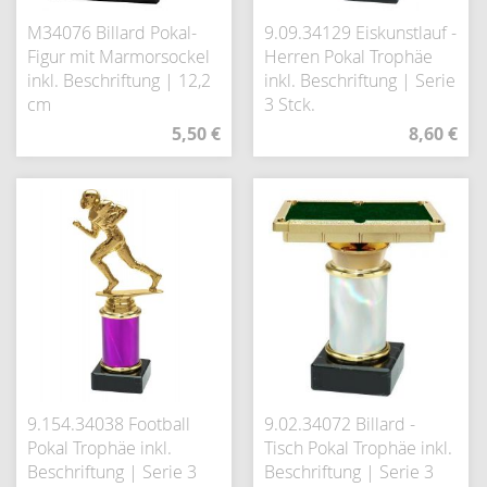
M34076 Billard Pokal-
9.09.34129 Eiskunstlauf -
Figur mit Marmorsockel
Herren Pokal Trophäe
inkl. Beschriftung | 12,2
inkl. Beschriftung | Serie
cm
3 Stck.
5,50 €
8,60 €
9.154.34038 Football
9.02.34072 Billard -
Pokal Trophäe inkl.
Tisch Pokal Trophäe inkl.
Beschriftung | Serie 3
Beschriftung | Serie 3