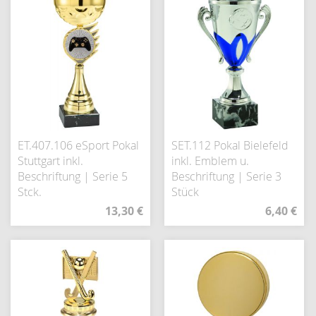
ET.407.106 eSport Pokal
SET.112 Pokal Bielefeld
Stuttgart inkl.
inkl. Emblem u.
Beschriftung | Serie 5
Beschriftung | Serie 3
Stck.
Stück
13,30 €
6,40 €