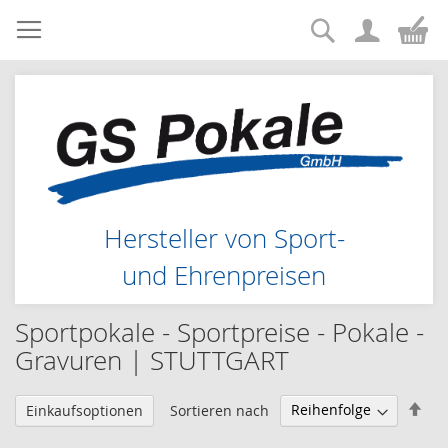
Suche
Zum
Me
Inhalt
springen
Hersteller von Sport-
und Ehrenpreisen
Sportpokale - Sportpreise - Pokale -
Gravuren | STUTTGART
Abs
Sortieren nach
Einkaufsoptionen
sor