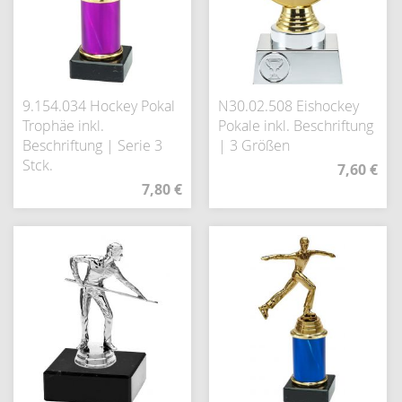
9.154.034 Hockey Pokal
N30.02.508 Eishockey
Trophäe inkl.
Pokale inkl. Beschriftung
Beschriftung | Serie 3
| 3 Größen
Stck.
7,60 €
7,80 €