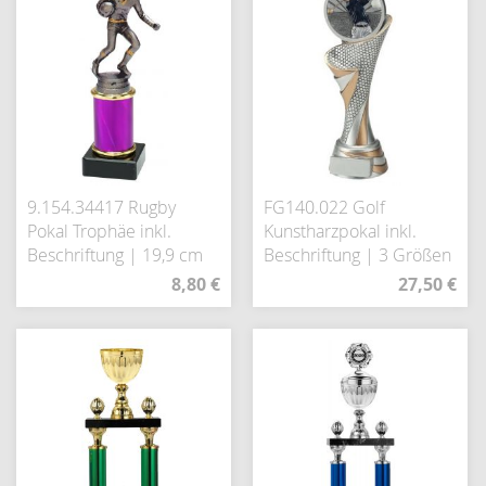
9.154.34417 Rugby
FG140.022 Golf
Pokal Trophäe inkl.
Kunstharzpokal inkl.
Beschriftung | 19,9 cm
Beschriftung | 3 Größen
8,80 €
27,50 €