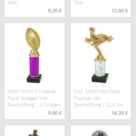
Stck.
Stck.
9,20 €
12,60 €
X900.154.512 Football
9.02.34340 Kart Pokal
Pokal Stuttgart inkl.
Trophäe inkl.
Beschriftung | 3 Größen
Beschriftung | 22,4 cm
9,60 €
14,20 €