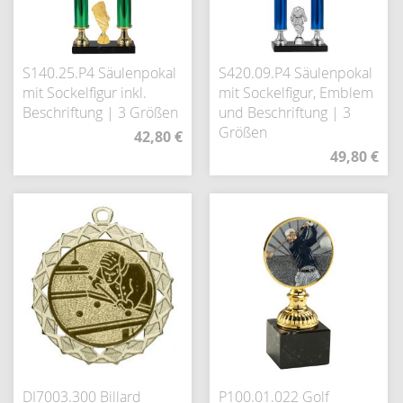
S140.25.P4 Säulenpokal
S420.09.P4 Säulenpokal
mit Sockelfigur inkl.
mit Sockelfigur, Emblem
Beschriftung | 3 Größen
und Beschriftung | 3
Größen
42,80 €
49,80 €
DI7003.300 Billard
P100.01.022 Golf