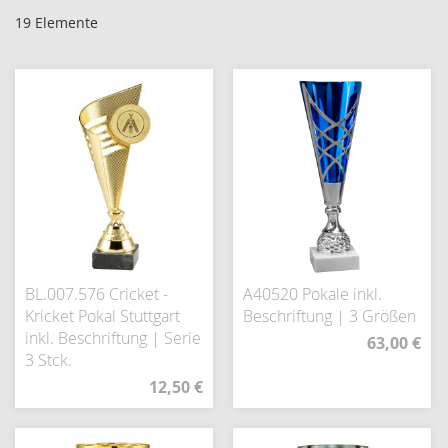
19
Elemente
BL.007.576 Cricket -
A40520 Pokale inkl.
Kricket Pokal Stuttgart
Beschriftung | 3 Größen
inkl. Beschriftung | Serie
63,00 €
3 Stck.
12,50 €