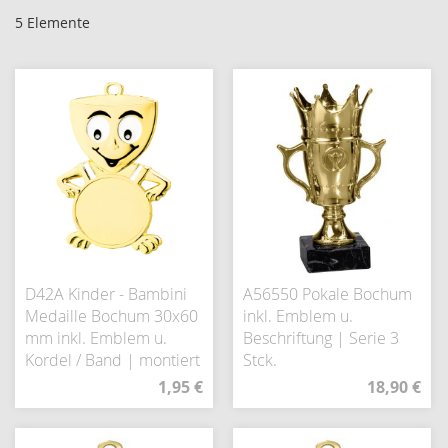
5
Elemente
D42A Kinder - Bambini
A56550 Pokale Bochum
Medaille Bochum 30x60
inkl. Emblem u.
mm inkl. Emblem u.
Beschriftung | Serie 3
Kordel / Band | montiert
Stck.
1,95 €
18,90 €