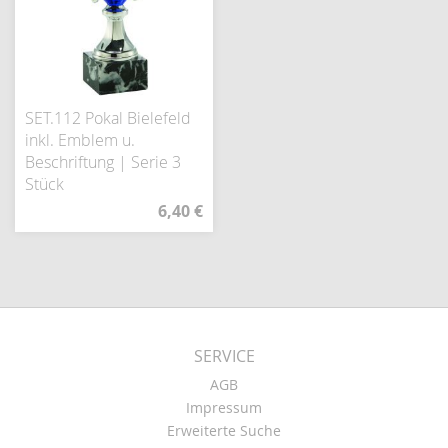
SET.112 Pokal Bielefeld
inkl. Emblem u.
Beschriftung | Serie 3
Stück
6,40 €
SERVICE
AGB
Impressum
Erweiterte Suche