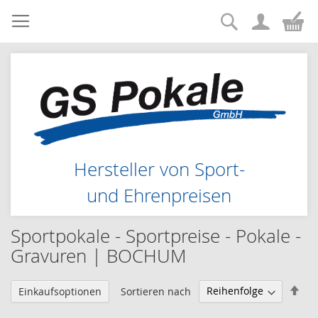
Suche
Zum
Me
Inhalt
springen
Hersteller von Sport-
und Ehrenpreisen
Sportpokale - Sportpreise - Pokale -
Gravuren | BOCHUM
Abs
Sortieren nach
Einkaufsoptionen
sor