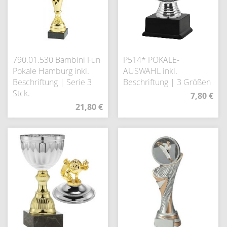
790.01.530 Bambini Fun
P514* POKALE-
Pokale Hamburg inkl.
AUSWAHL inkl.
Beschriftung | Serie 3
Beschriftung | 3 Größen
Stck.
7,80 €
21,80 €