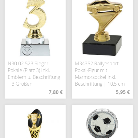
N30.02.523 Sieger
M34352 Rallyesport
Pokale (Platz 3) inkl.
Pokal-Figur mit
Emblem u. Beschriftung
Marmorsockel inkl.
| 3 Größen
Beschriftung | 10,5 cm
7,80 €
5,95 €