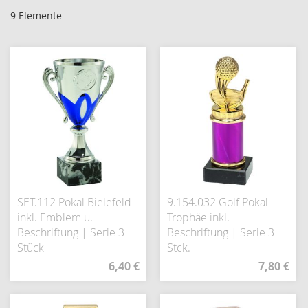
9
Elemente
SET.112 Pokal Bielefeld
9.154.032 Golf Pokal
inkl. Emblem u.
Trophäe inkl.
Beschriftung | Serie 3
Beschriftung | Serie 3
Stück
Stck.
6,40 €
7,80 €