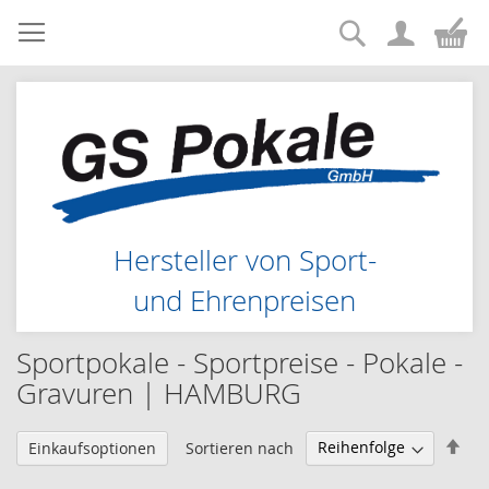
Suche
Zum
Me
Inhalt
springen
Hersteller von Sport-
und Ehrenpreisen
Sportpokale - Sportpreise - Pokale -
Gravuren | HAMBURG
Abs
Sortieren nach
Einkaufsoptionen
sor