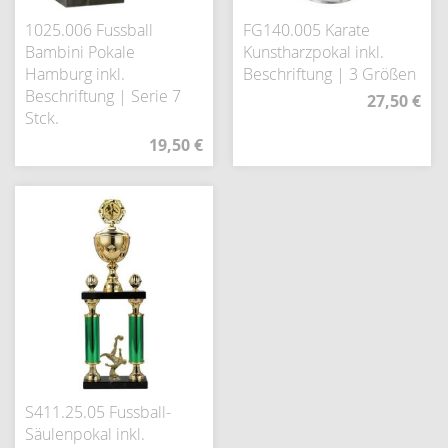
1025.006 Fussball
FG140.005 Karate
Bambini Pokale
Kunstharzpokal inkl.
Hamburg inkl.
Beschriftung | 3 Größen
Beschriftung | Serie 7
27,50 €
Stck.
19,50 €
S411.25.05 Fussball-
Säulenpokal inkl.