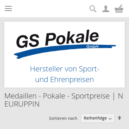
Suche
Zum
Me
Inhalt
springen
Hersteller von Sport-
und Ehrenpreisen
Medaillen - Pokale - Sportpreise | N
EURUPPIN
Abs
Sortieren nach
sor