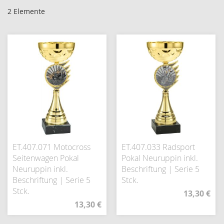
2
Elemente
ET.407.071 Motocross
ET.407.033 Radsport
Seitenwagen Pokal
Pokal Neuruppin inkl.
Neuruppin inkl.
Beschriftung | Serie 5
Beschriftung | Serie 5
Stck.
Stck.
13,30 €
13,30 €